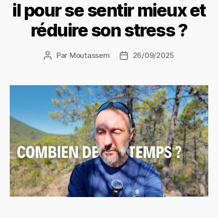
il pour se sentir mieux et
réduire son stress ?
Par
Moutassem
26/09/2025
Auteur
Date
de
de
l’article
l’article