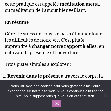
cette pratique est appelée
méditation metta
,
ou méditation de l’amour bienveillant.
En résumé
Gérer le stress ne consiste pas à éliminer toutes
les difficultés de notre vie. C’est plutôt
apprendre à
changer notre rapport à elles
, en
cultivant la présence et l’ouverture.
Trois pistes simples à explorer :
Revenir dans le présent
à travers le corps, la
respiration et les sens.
Nous utilisons des cookies pour vous garantir la meilleure
Pratiquer la méditation
pour apaiser l’esprit
expérience sur notre site web. Si vous continuez à utiliser ce
et relâcher les tensions.
site, nous supposerons que vous en êtes satisfait.
Développer la bienveillance et la
OK
compassion
, qui nourrissent la sérénité et