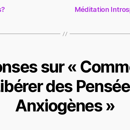
s?
Méditation Intros
onses sur « Comm
ibérer des Pensé
Anxiogènes »