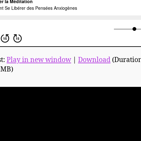
t:
Play in new window
|
Download
(Duration
1MB)