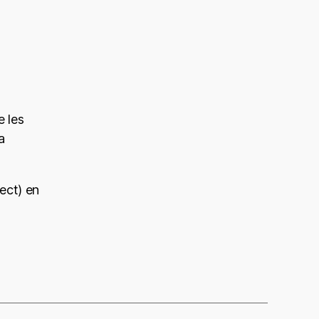
 les
a
ect) en