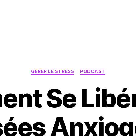
Catégories
GÉRER LE STRESS
PODCAST
nt Se Libér
ées Anxio