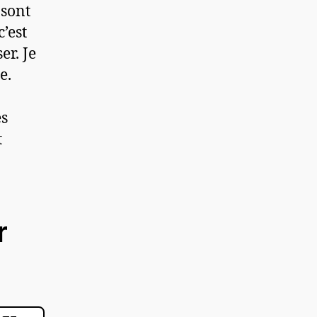
 sont
’est
er. Je
e.
es
t
r