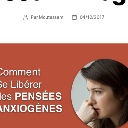
Par
Moutassem
04/12/2017
Auteur
Date
de
de
l’article
l’article