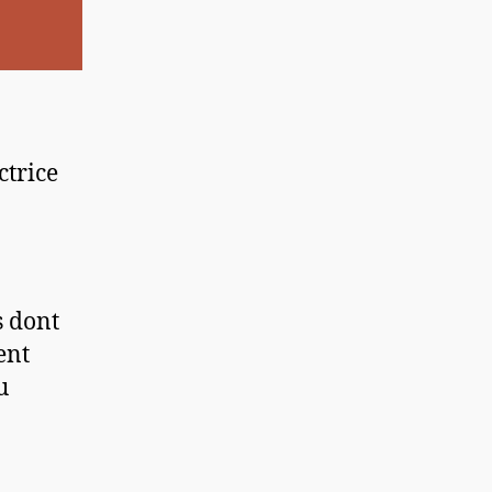
ctrice
s dont
ent
u