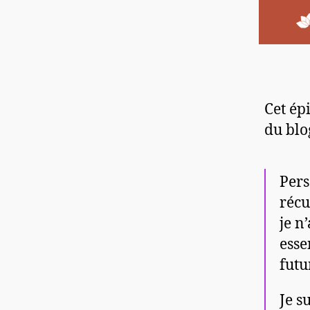
Cet ép
du blo
Pers
récu
je n
esse
futu
Je s