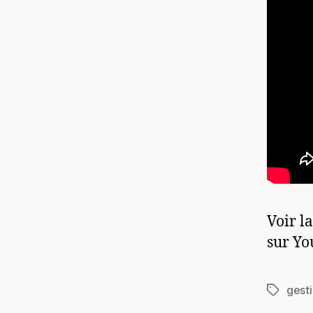
Voir l
sur Yo
gesti
Étiquett