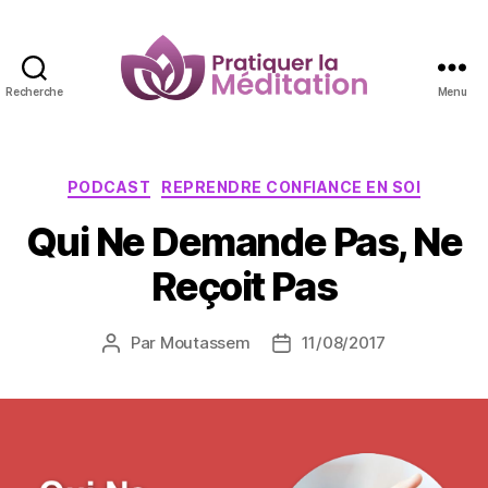
Recherche
Menu
Pratiquer
la
Méditation
Catégories
PODCAST
REPRENDRE CONFIANCE EN SOI
Qui Ne Demande Pas, Ne
Reçoit Pas
Par
Moutassem
11/08/2017
Auteur
Date
de
de
l’article
l’article