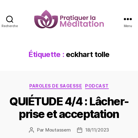
Recherche
Menu
Pratiquer
la
Méditation
Étiquette :
eckhart tolle
Catégories
PAROLES DE SAGESSE
PODCAST
QUIÉTUDE 4/4 : Lâcher-
prise et acceptation
Par
Moutassem
18/11/2023
Auteur
Date
de
de