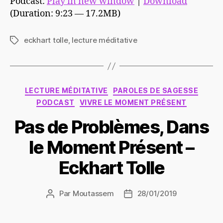
Podcast:
Play in new window
|
Download
(Duration: 9:23 — 17.2MB)
eckhart tolle
,
lecture méditative
Étiquettes
Catégories
LECTURE MÉDITATIVE
PAROLES DE SAGESSE
PODCAST
VIVRE LE MOMENT PRÉSENT
Pas de Problèmes, Dans
le Moment Présent –
Eckhart Tolle
Par
Moutassem
28/01/2019
Auteur
Date
de
de
l’article
l’article