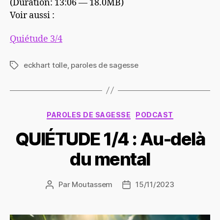
(Duration: 13:06 — 18.0MB)
Voir aussi :
Quiétude 3/4
eckhart tolle
,
paroles de sagesse
Étiquettes
Catégories
PAROLES DE SAGESSE
PODCAST
QUIÉTUDE 1/4 : Au-delà
du mental
Par
Moutassem
15/11/2023
Auteur
Date
de
de
l’article
l’article