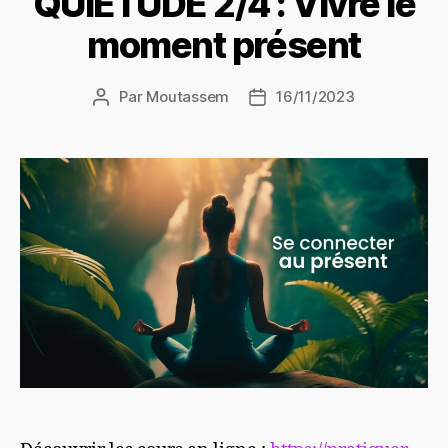
QUIÉTUDE 2/4 : Vivre le
moment présent
Par
Moutassem
16/11/2023
Auteur
Date
de
de
l’article
l’article