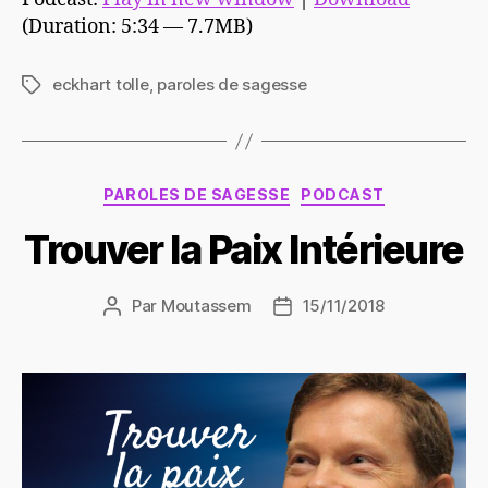
(Duration: 5:34 — 7.7MB)
eckhart tolle
,
paroles de sagesse
Étiquettes
Catégories
PAROLES DE SAGESSE
PODCAST
Trouver la Paix Intérieure
Par
Moutassem
15/11/2018
Auteur
Date
de
de
l’article
l’article