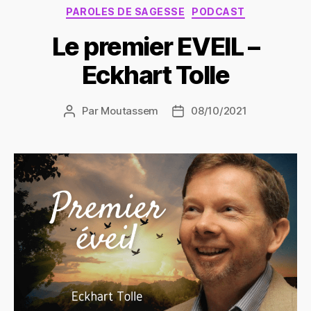
Catégories
PAROLES DE SAGESSE
PODCAST
Le premier EVEIL –
Eckhart Tolle
Par
Moutassem
08/10/2021
Auteur
Date
de
de
l’article
l’article