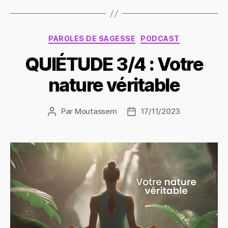
Catégories
PAROLES DE SAGESSE
PODCAST
QUIÉTUDE 3/4 : Votre
nature véritable
Par
Moutassem
17/11/2023
Auteur
Date
de
de
l’article
l’article