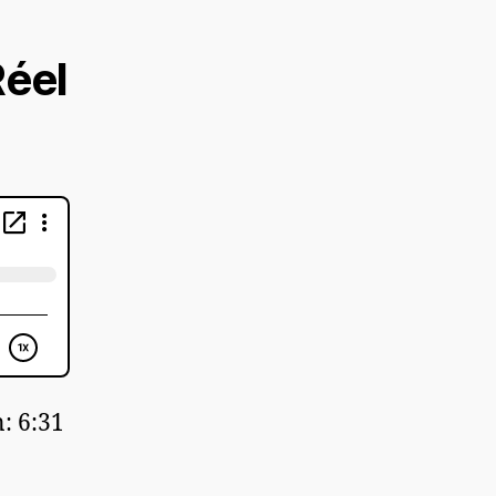
Réel
: 6:31