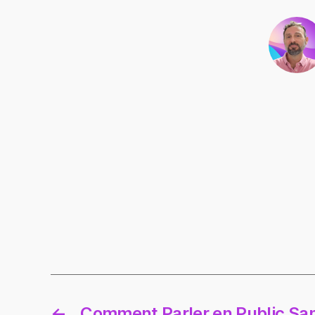
←
Comment Parler en Public San