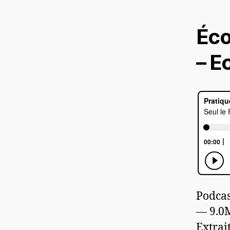
Éco
– E
Podcas
— 9.0
Extrai