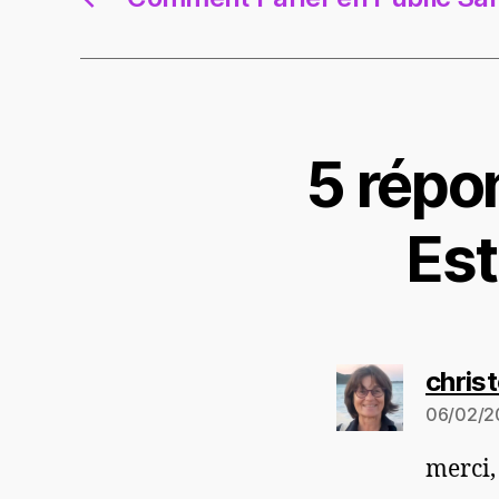
5 répo
Est
christ
06/02/2
merci,