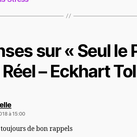
nses sur « Seul le 
 Réel – Eckhart Tol
dit :
elle
018 à 15:00
 toujours de bon rappels