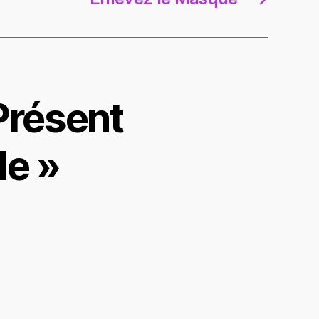
Présent
le »