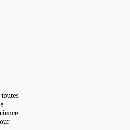
 toutes
de
science
pour