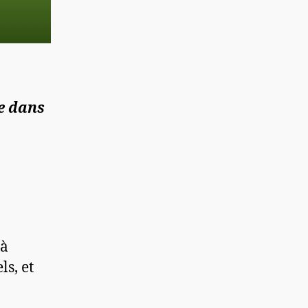
re dans
 à
ls, et