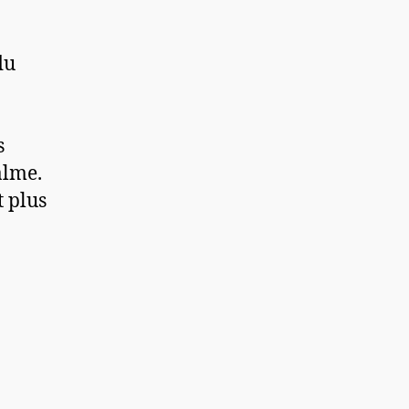
du
s
alme.
t plus