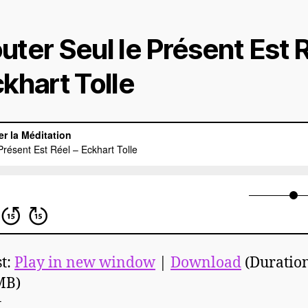
uter Seul le Présent Est 
ckhart Tolle
t:
Play in new window
|
Download
(Duration
MB)
t