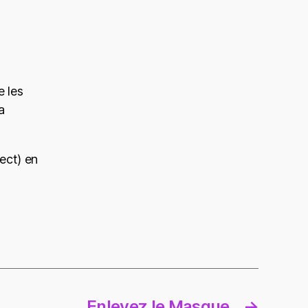
 les
a
ect) en
Enlevez le Masque
→