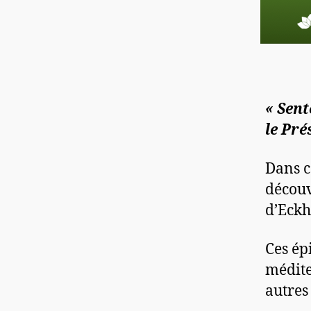
« Sent
le Pré
Dans c
découv
d’Eckh
Ces ép
médite
autres