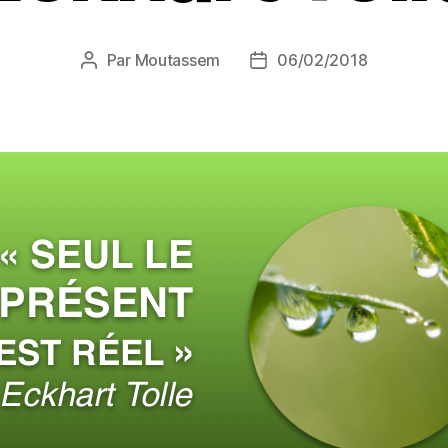
Par
Moutassem
06/02/2018
Auteur
Date
de
de
l’article
l’article