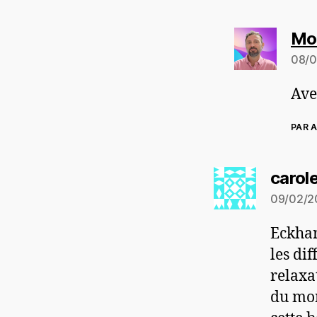
Mo
08/0
Ave
PAR A
carol
09/02/2
Eckhar
les di
relaxa
du mom