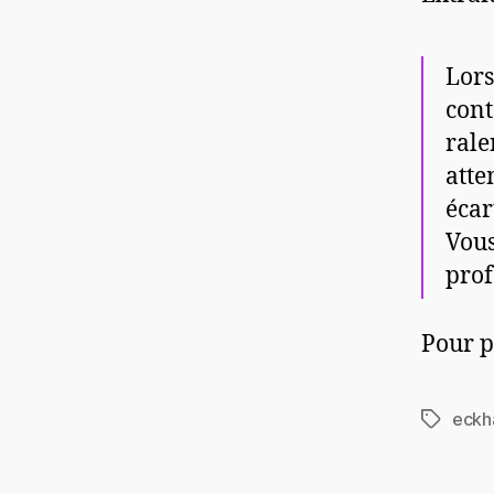
Lors
cont
rale
atte
écar
Vous
prof
Pour p
eckha
Étiquett