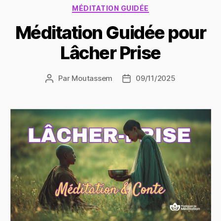
Catégories
MÉDITATION GUIDÉE
Méditation Guidée pour
Lâcher Prise
Par
Moutassem
09/11/2025
Auteur
Date
de
de
l’article
l’article