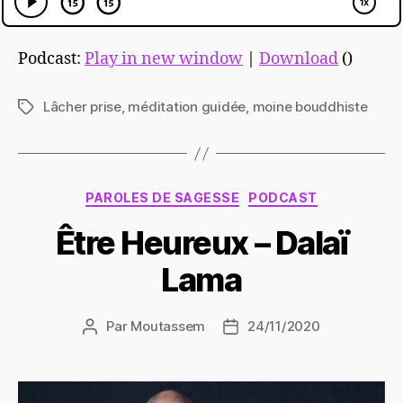
Podcast:
Play in new window
|
Download
()
Lâcher prise
,
méditation guidée
,
moine bouddhiste
Étiquettes
Catégories
PAROLES DE SAGESSE
PODCAST
Être Heureux – Dalaï
Lama
Par
Moutassem
24/11/2020
Auteur
Date
de
de
l’article
l’article