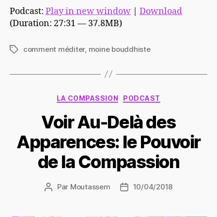
Podcast:
Play in new window
|
Download
(Duration: 27:31 — 37.8MB)
comment méditer
,
moine bouddhiste
Étiquettes
Catégories
LA COMPASSION
PODCAST
Voir Au-Delà des
Apparences: le Pouvoir
de la Compassion
Par
Moutassem
10/04/2018
Auteur
Date
de
de
l’article
l’article