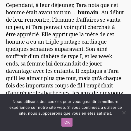
Cependant, à leur déjeuner, Tara nota que cet
homme était avant tout un …
humain
. Au début
de leur rencontre, l’homme d’affaires se vanta
un peu, et Tara pouvait voir qu’il cherchait à
être apprécié. Elle apprit que la mère de cet
homme a eu un triple pontage cardiaque
quelques semaines auparavant. Son ainé
souffrait d’un diabète de type I, et les week-
ends, sa femme lui demandait de jouer
davantage avec les enfants. Il expliqua à Tara
qu’il les aimait plus que tout, mais qu’à chaque
fois des importants coups de fil l’empêchait
d’apprécier les barbecues, les jeux de pingpong
ou les séances vidéos en famille.
Nous utilisons des cookies pour vous garantir la meilleure
expérience sur notre site web. Si vous continuez à utiliser ce
site, nous supposerons que vous en êtes satisfait.
Il se demandait si la méditation de pleine
conscience pouvait l’aider à relaxer alors qu’il
OK
était tant sollicité. Tara savait qu’elle et cet