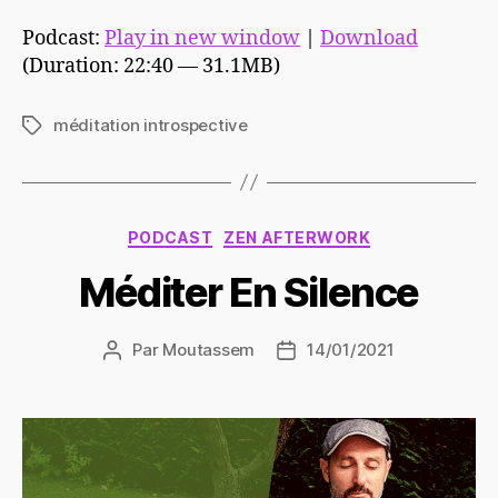
Podcast:
Play in new window
|
Download
(Duration: 22:40 — 31.1MB)
méditation introspective
Étiquettes
Catégories
PODCAST
ZEN AFTERWORK
Méditer En Silence
Par
Moutassem
14/01/2021
Auteur
Date
de
de
l’article
l’article