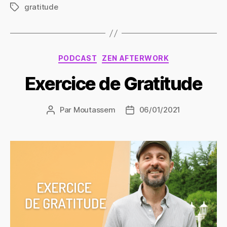
gratitude
Étiquettes
Catégories
PODCAST
ZEN AFTERWORK
Exercice de Gratitude
Par
Moutassem
06/01/2021
Auteur
Date
de
de
l’article
l’article