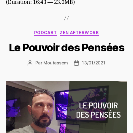
(Duration: 16:43 — 23.0MB)
Catégories
PODCAST
ZEN AFTERWORK
Le Pouvoir des Pensées
Par
Moutassem
13/01/2021
Auteur
Date
de
de
l’article
l’article