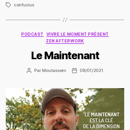
confucius
Étiquettes
Catégories
PODCAST
VIVRE LE MOMENT PRÉSENT
ZEN AFTERWORK
Le Maintenant
Par
Moutassem
08/01/2021
Auteur
Date
de
de
l’article
l’article