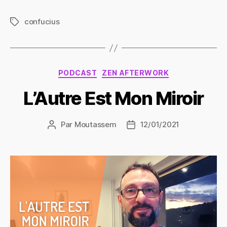
confucius
Étiquettes
Catégories
PODCAST
ZEN AFTERWORK
L’Autre Est Mon Miroir
Par
Moutassem
12/01/2021
Auteur
Date
de
de
l’article
l’article