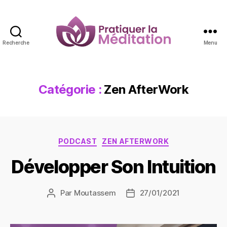
Recherche
Menu
Pratiquer
la
Méditation
Catégorie :
Zen AfterWork
Catégories
PODCAST
ZEN AFTERWORK
Développer Son Intuition
Par
Moutassem
27/01/2021
Auteur
Date
de
de
l’article
l’article