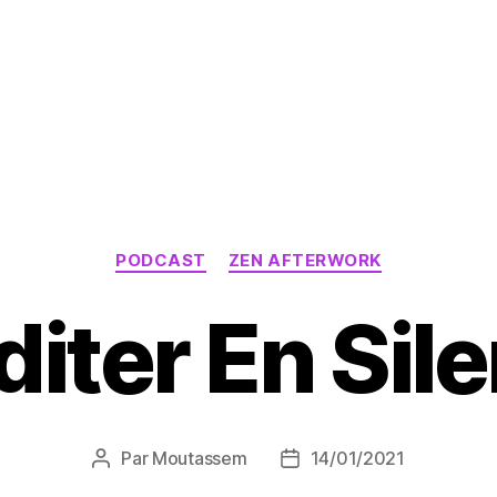
Catégories
PODCAST
ZEN AFTERWORK
iter En Sil
Par
Moutassem
14/01/2021
Auteur
Date
de
de