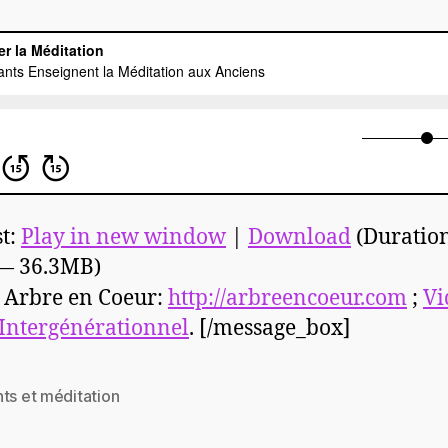
t:
Play in new window
|
Download
(Duratio
 — 36.3MB)
:
Arbre en Coeur:
http://arbreencoeur.com
;
Vi
 Intergénérationnel
. [/message_box]
ts et méditation
es