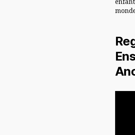
enfant
monde 
Reg
Ens
Anc