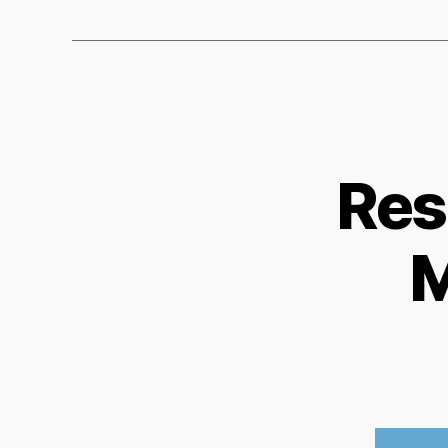
Res
M