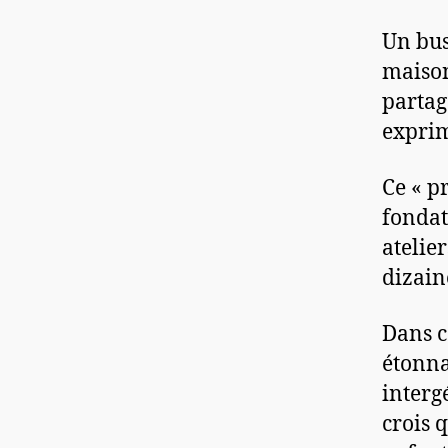
Un bus
maison
partag
exprim
Ce « p
fondat
atelie
dizain
Dans c
étonna
intergé
crois 