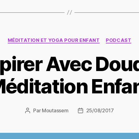
Catégories
MÉDITATION ET YOGA POUR ENFANT
PODCAST
pirer Avec Dou
éditation Enfa
Par
Moutassem
25/08/2017
Auteur
Date
de
de
l’article
l’article