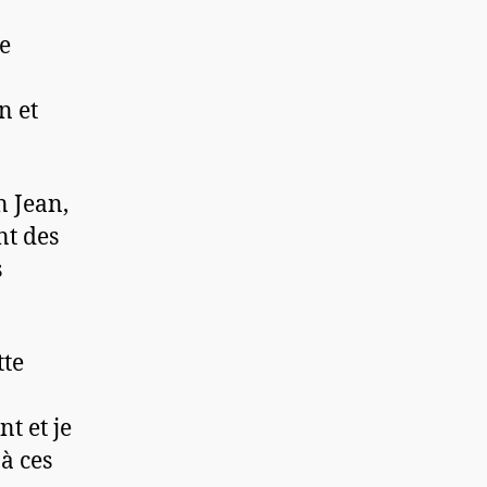
ne
n et
n Jean,
nt des
s
tte
nt et je
à ces