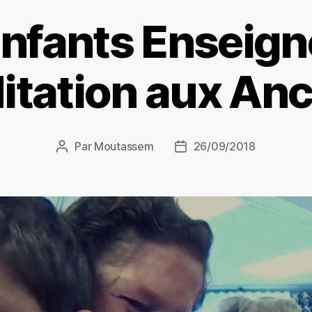
nfants Enseign
itation aux Anc
Par
Moutassem
26/09/2018
Auteur
Date
de
de
l’article
l’article