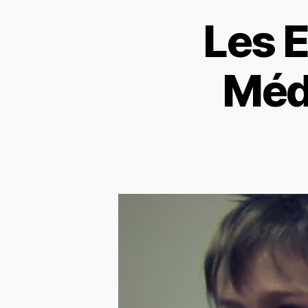
Les E
Méd