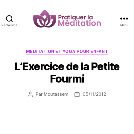
Recherche
Menu
Pratiquer
la
Méditation
Catégories
MÉDITATION ET YOGA POUR ENFANT
L’Exercice de la Petite
Fourmi
Par
Moutassem
05/11/2012
Auteur
Date
de
de
l’article
l’article