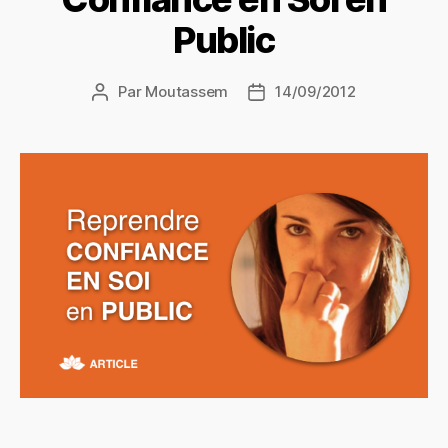
Public
Par
Moutassem
14/09/2012
Auteur
Date
de
de
l’article
l’article