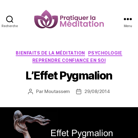
Recherche
Menu
Pratiquer
la
Méditation
Catégories
BIENFAITS DE LA MÉDITATION
PSYCHOLOGIE
REPRENDRE CONFIANCE EN SOI
L’Effet Pygmalion
Par
Moutassem
29/08/2014
Auteur
Date
de
de
l’article
l’article