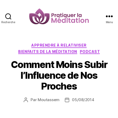
Recherche
Menu
Pratiquer
la
Méditation
Catégories
APPRENDRE À RELATIVISER
BIENFAITS DE LA MÉDITATION
PODCAST
Comment Moins Subir
l’Influence de Nos
Proches
Par
Moutassem
05/08/2014
Auteur
Date
de
de
l’article
l’article