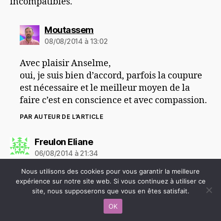
incompatibles.
dit :
Moutassem
08/08/2014 à 13:02
Avec plaisir Anselme,
oui, je suis bien d’accord, parfois la coupure
est nécessaire et le meilleur moyen de la
faire c’est en conscience et avec compassion.
PAR AUTEUR DE L’ARTICLE
dit :
Freulon Eliane
06/08/2014 à 21:34
Nous utilisons des cookies pour vous garantir la meilleure
Bonjour Moutassem !
expérience sur notre site web. Si vous continuez à utiliser ce
C’est très bien, et je pense que cela peut faire
site, nous supposerons que vous en êtes satisfait.
beaucoup de bien, à de nombreuses personnes,
OK
vraiment.