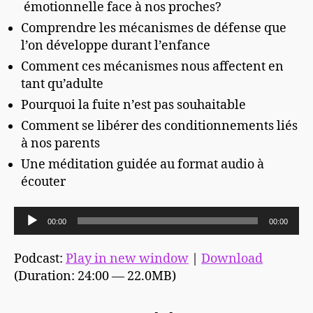
émotionnelle face à nos proches?
Comprendre les mécanismes de défense que
l’on développe durant l’enfance
Comment ces mécanismes nous affectent en
tant qu’adulte
Pourquoi la fuite n’est pas souhaitable
Comment se libérer des conditionnements liés
à nos parents
Une méditation guidée au format audio à
écouter
L
00:00
00:00
e
c
Podcast:
Play in new window
|
Download
t
(Duration: 24:00 — 22.0MB)
e
u