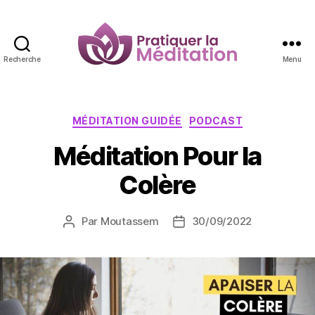
Recherche
Menu
Pratiquer
la
Méditation
Catégories
MÉDITATION GUIDÉE
PODCAST
Méditation Pour la
Colère
Par
Moutassem
30/09/2022
Auteur
Date
de
de
l’article
l’article