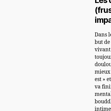
Les 
(fru
impa
Dans l
but de
vivant 
toujou
doulou
mieux 
est » e
va fin
mental
bouddh
intimen