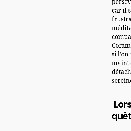
persév
car il 
frustra
médita
compa
Commen
si l’o
mainte
détach
sereine
Lors
quê