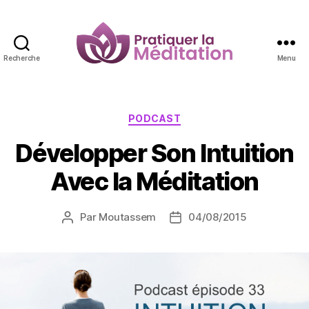
Recherche
Menu
Pratiquer
la
Méditation
Catégories
PODCAST
Développer Son Intuition
Avec la Méditation
Par
Moutassem
04/08/2015
Auteur
Date
de
de
l’article
l’article