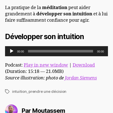
La pratique de la
méditation
peut aider
grandement à
développer son intuition
et à lui
faire suffisamment confiance pour agir.
Développer son intuition
L
00:00
00:00
e
c
Podcast:
Play in new window
|
Download
t
(Duration: 15:18 — 21.0MB)
e
Source illustration: photo de
Jordan Siemens
u
r
intuition
,
prendre une décision
Étiquettes
a
u
Par Moutassem
d