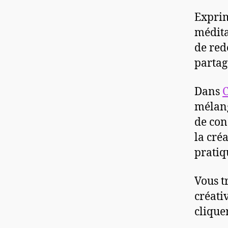
Exprim
médita
de red
partag
Dans
C
mélang
de con
la cré
pratiq
Vous t
créativ
clique