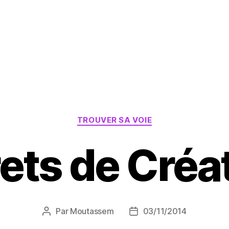
Catégories
TROUVER SA VOIE
ets de Créat
Par
Moutassem
03/11/2014
Auteur
Date
de
de