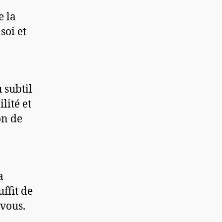
e la
soi et
u subtil
lité et
on de
a
uffit de
 vous.