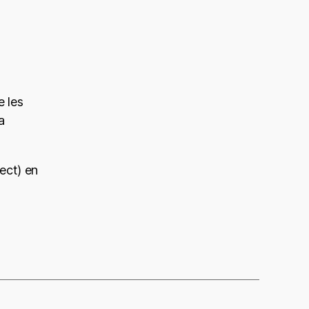
 les
a
ect) en