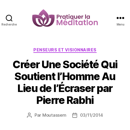
Recherche
Menu
Pratiquer
la
Méditation
Catégories
PENSEURS ET VISIONNAIRES
Créer Une Société Qui
Soutient l’Homme Au
Lieu de l’Écraser par
Pierre Rabhi
Par
Moutassem
03/11/2014
Auteur
Date
de
de
l’article
l’article