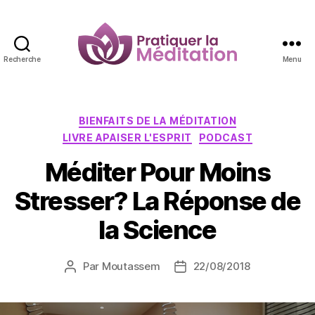
Recherche
Menu
Pratiquer
la
Méditation
Catégories
BIENFAITS DE LA MÉDITATION
LIVRE APAISER L'ESPRIT
PODCAST
Méditer Pour Moins
Stresser? La Réponse de
la Science
Par
Moutassem
22/08/2018
Auteur
Date
de
de
l’article
l’article