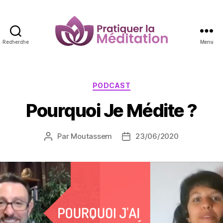
Recherche
Menu
Pratiquer
la
Méditation
Catégories
PODCAST
Pourquoi Je Médite ?
Par
Moutassem
23/06/2020
Auteur
Date
de
de
l’article
l’article