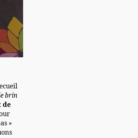
recueil
le brin
t de
jour
as »
uons