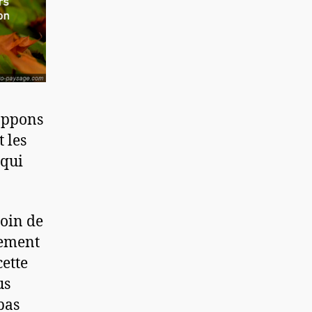
loppons
t les
 qui
soin de
tement
cette
us
pas