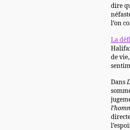
dire q
néfast
l’on c
La déf
Halifa
de vie
sentim
Dans
D
sommes
jugeme
l’hom
direct
l’espoi