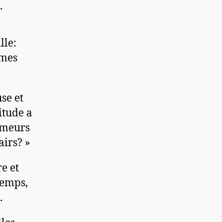
.
lle:
 mes
se et
itude a
t meurs
airs? »
e et
temps,
.