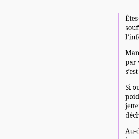
Êtes
souf
l’in
Mang
par 
s’es
Si o
poid
jett
déch
Au-d