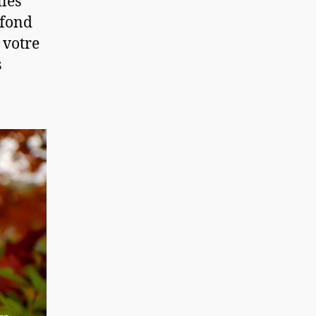
lles
 fond
 votre
s