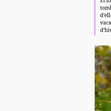
Et l
tomb
d’el
vaca
d’hi