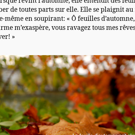
orsque revint l’automne, elle entendit des feui
er de toutes parts sur elle. Elle se plaignit au
le-même en soupirant: « Ô feuilles d’automne,
rme m’exaspère, vous ravagez tous mes rêve
ver! »