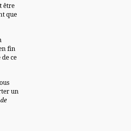
 être
nt que
n
en fin
 de ce
nous
rter un
 de