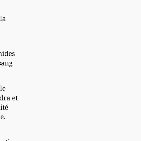
la
mides
 sang
le
dra et
ité
e.