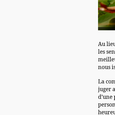
Au lieu
les sen
meille
nous i
La com
juger 
d’une 
person
heureu