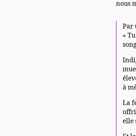
nous m
Par 
« Tu
song
Indi
muet
élev
à mê
La f
offr
elle