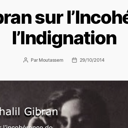
bran sur l’Inco
l’Indignation
Par
Moutassem
29/10/2014
Auteur
Date
de
de
l’article
l’article