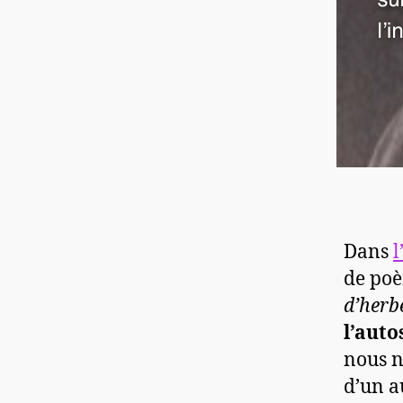
Dans
l
de poè
d’herb
l’auto
nous n
d’un a