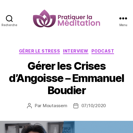
Recherche
Menu
Pratiquer
la
Méditation
Catégories
GÉRER LE STRESS
INTERVIEW
PODCAST
Gérer les Crises
d’Angoisse – Emmanuel
Boudier
Par
Moutassem
07/10/2020
Auteur
Date
de
de
l’article
l’article