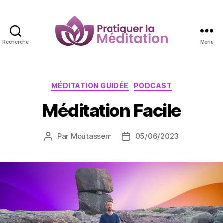
Recherche
Menu
Pratiquer
la
Méditation
Catégories
MÉDITATION GUIDÉE
PODCAST
Méditation Facile
Par
Moutassem
05/06/2023
Auteur
Date
de
de
l’article
l’article