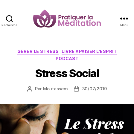
Recherche
Menu
Pratiquer
la
Méditation
Catégories
GÉRER LE STRESS
LIVRE APAISER L'ESPRIT
PODCAST
Stress Social
Par
Moutassem
30/07/2019
Auteur
Date
de
de
l’article
l’article