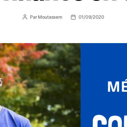
Par
Moutassem
01/09/2020
Auteur
Date
de
de
l’article
l’article