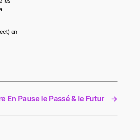
 les
a
ect) en
e En Pause le Passé & le Futur
→