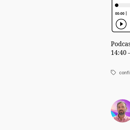
Podcas
14:40
confi
Étiquett