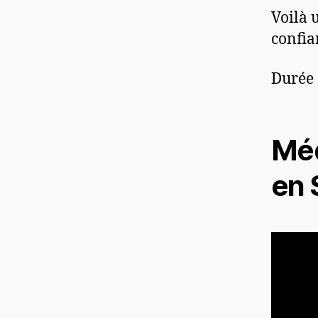
Voilà 
confia
Durée 
Méd
en 