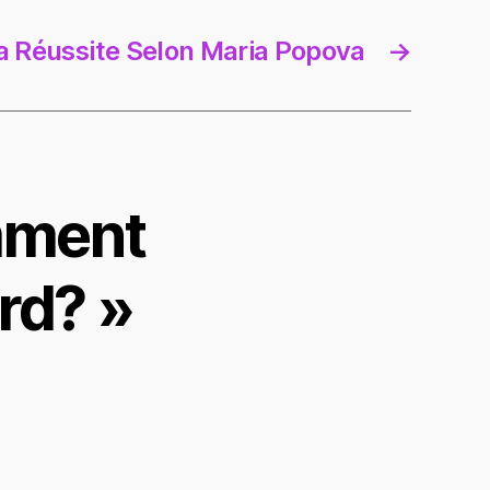
la Réussite Selon Maria Popova
→
mment
rd? »