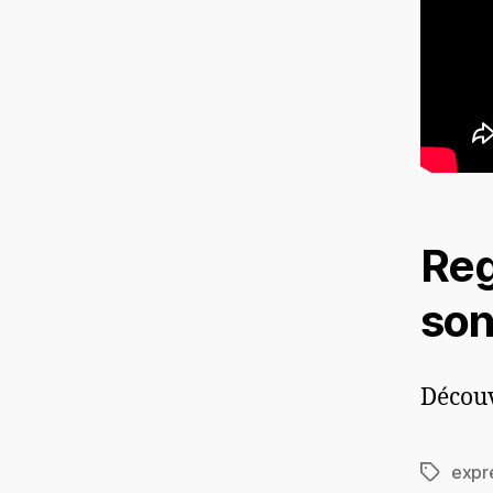
Reg
son
Décou
expr
Étiquett