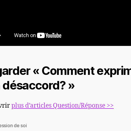
arder « Comment expri
 désaccord? »
vrir
plus d’articles Question/Réponse >>
ession de soi
es