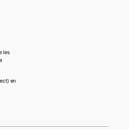
 les
a
ect) en