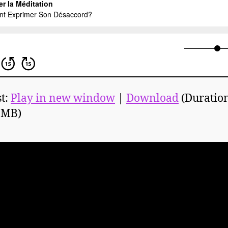
t:
Play in new window
|
Download
(Duration
6MB)