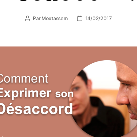
Par
Moutassem
14/02/2017
Auteur
Date
de
de
l’article
l’article