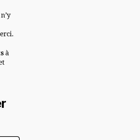
 n’y
erci.
ts
à
et
r