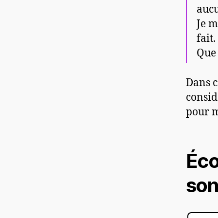
aucu
Je m
fait.
Que 
Dans c
consi
pour 
Éco
son