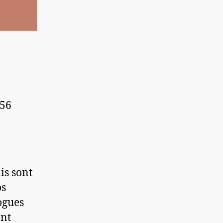
 56
is sont
os
ogues
ent