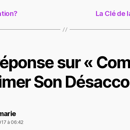
tion?
La Clé de 
réponse sur « Co
imer Son Désacco
dit :
marie
17 à 06:42