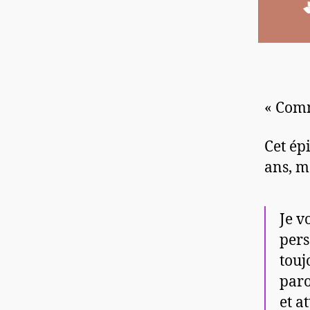
« Com
Cet ép
ans, m
Je v
pers
touj
paro
et a