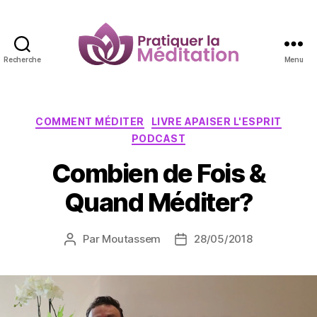
Recherche
Menu
Pratiquer
la
Méditation
Catégories
COMMENT MÉDITER
LIVRE APAISER L'ESPRIT
PODCAST
Combien de Fois &
Quand Méditer?
Par
Moutassem
28/05/2018
Auteur
Date
de
de
l’article
l’article