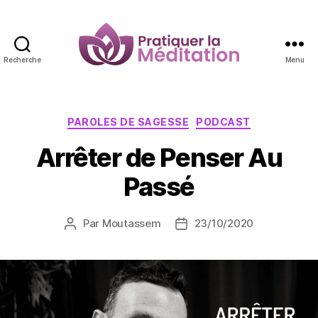
Recherche
Menu
Pratiquer
la
Méditation
Catégories
PAROLES DE SAGESSE
PODCAST
Arrêter de Penser Au
Passé
Par
Moutassem
23/10/2020
Auteur
Date
de
de
l’article
l’article