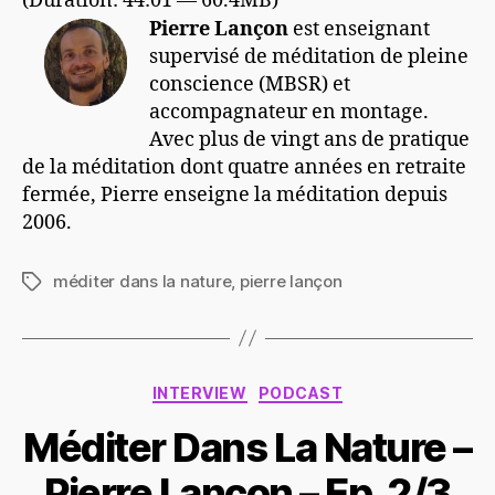
(Duration: 44:01 — 60.4MB)
Pierre Lançon
est enseignant
supervisé de méditation de pleine
conscience (MBSR) et
accompagnateur en montage.
Avec plus de vingt ans de pratique
de la méditation dont quatre années en retraite
fermée, Pierre enseigne la méditation depuis
2006.
méditer dans la nature
,
pierre lançon
Étiquettes
Catégories
INTERVIEW
PODCAST
Méditer Dans La Nature –
Pierre Lançon – Ep. 2/3