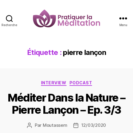
Recherche
Menu
Pratiquer
la
Méditation
Étiquette :
pierre lançon
Catégories
INTERVIEW
PODCAST
Méditer Dans la Nature –
Pierre Lançon – Ep. 3/3
Par
Moutassem
12/03/2020
Auteur
Date
de
de