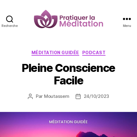
Recherche
Menu
Pratiquer
la
Méditation
Catégories
MÉDITATION GUIDÉE
PODCAST
Pleine Conscience
Facile
Par
Moutassem
24/10/2023
Auteur
Date
de
de
l’article
l’article