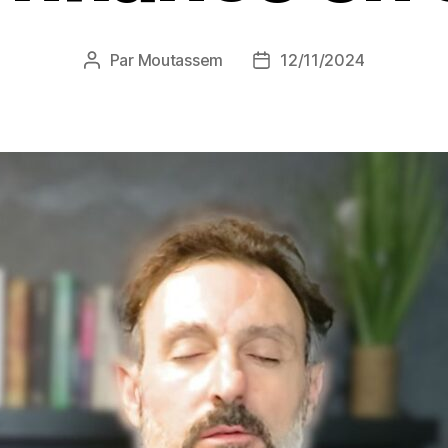
Par
Moutassem
12/11/2024
Auteur
Date
de
de
l’article
l’article