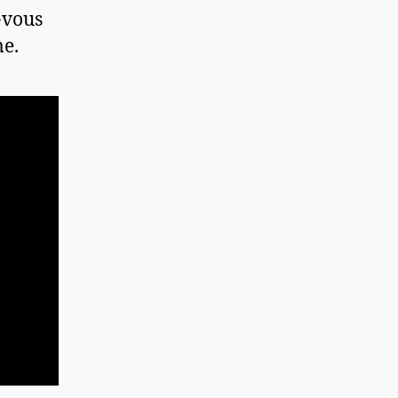
-vous
me.