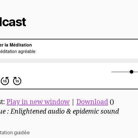
cast
t:
Play in new window
|
Download
()
e : Enlightened audio & epidemic sound
tation guidée
es