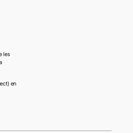
 les
a
ect) en