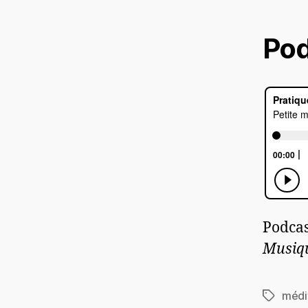
Pod
Podcas
Musiqu
médi
Étiquett