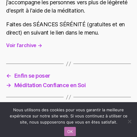
j'accompagne les personnes vers plus de légèreté
d'esprit à l'aide de la méditation.
Faites des SÉANCES SÉRÉNITÉ (gratuites et en
direct) en suivant le lien dans le menu.
Voir l’archive
→
←
Enfin se poser
→
Méditation Confiance en Soi
Nous utilisons des cookies pour vous garantir la meilleure
expérience sur notre site web. Si vous continuez à utiliser ce
site, nous supposerons que vous en êtes satisfait.
© 2026
Pratiquer la Méditation
Haut
↑
OK