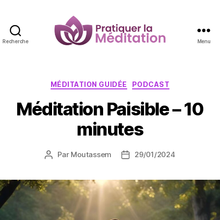
Recherche
Menu
Pratiquer
la
Méditation
Catégories
MÉDITATION GUIDÉE
PODCAST
Méditation Paisible – 10
minutes
Par
Moutassem
29/01/2024
Auteur
Date
de
de
l’article
l’article