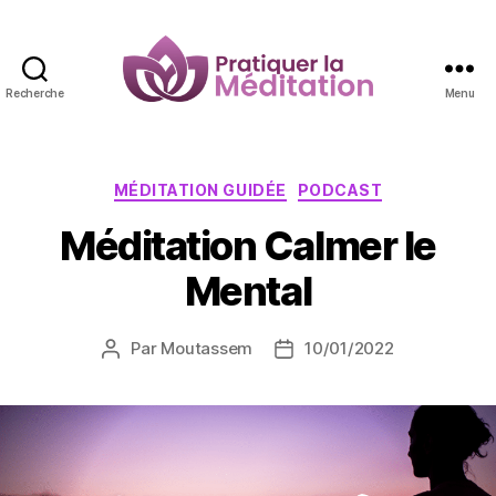
Recherche
Menu
Pratiquer
la
Méditation
Catégories
MÉDITATION GUIDÉE
PODCAST
Méditation Calmer le
Mental
Par
Moutassem
10/01/2022
Auteur
Date
de
de
l’article
l’article