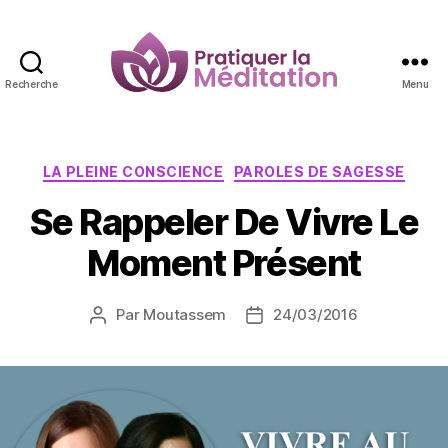
Recherche
Menu
Pratiquer
la
Méditation
Catégories
LA PLEINE CONSCIENCE
PAROLES DE SAGESSE
Se Rappeler De Vivre Le
Moment Présent
Par
Moutassem
24/03/2016
Auteur
Date
de
de
l’article
l’article