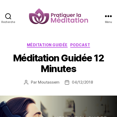
Recherche
Menu
Pratiquer
la
Méditation
Catégories
MÉDITATION GUIDÉE
PODCAST
Méditation Guidée 12
Minutes
Par
Moutassem
04/12/2018
Auteur
Date
de
de
l’article
l’article