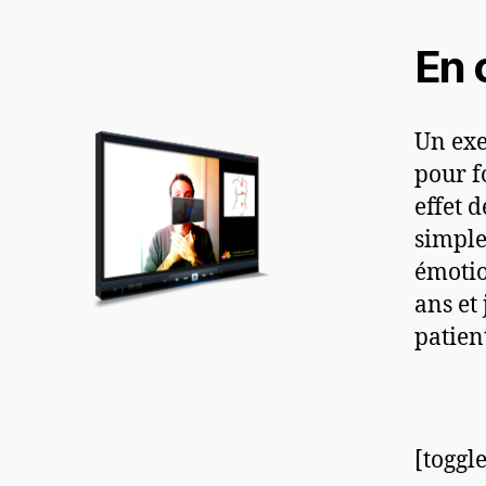
En 
Un exe
pour fo
effet 
simple
émotio
ans et 
patien
[toggl