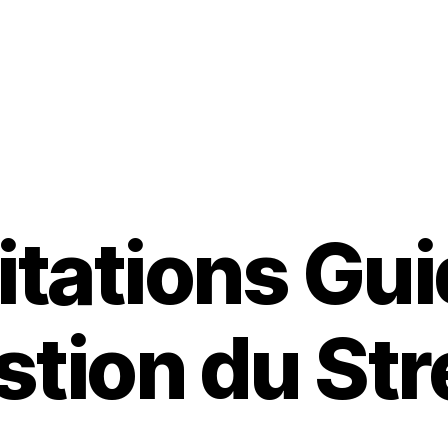
tations Gu
stion du Str