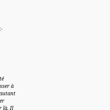
-
té
sser à
(autant
er
là. Il