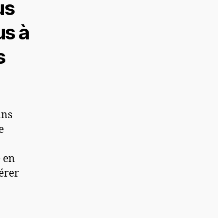
us
us à
s
ins
e
 en
pérer