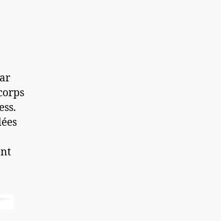
par
corps
ess.
dées
ent