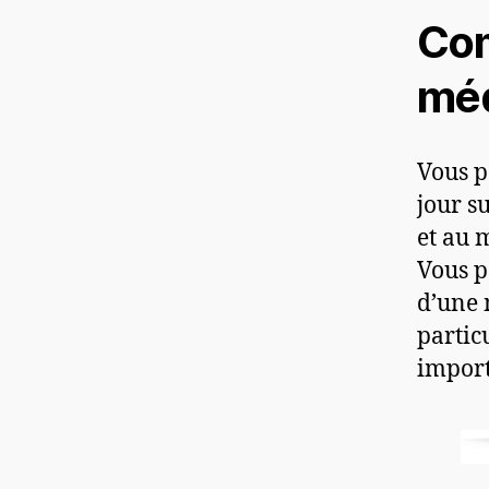
Com
méd
Vous p
jour s
et au m
Vous p
d’une 
partic
import