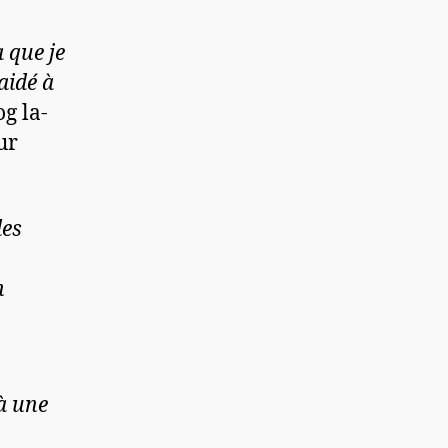
 que je
aidé à
g la-
ur
des
n
 à une