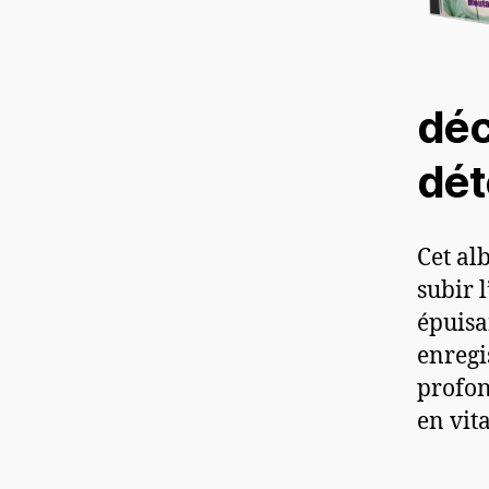
déc
dét
Cet al
subir 
épuisa
enregi
profon
en vita