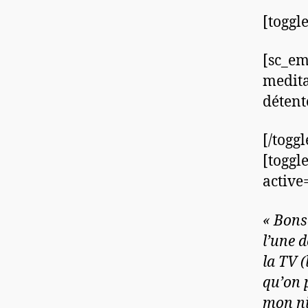
[toggle
[sc_em
medita
détent
[/togg
[toggle
active=
« Bons
l’une 
la TV (
qu’on p
mon ni