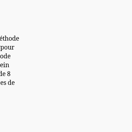
méthode
a pour
hode
lein
de 8
nes de