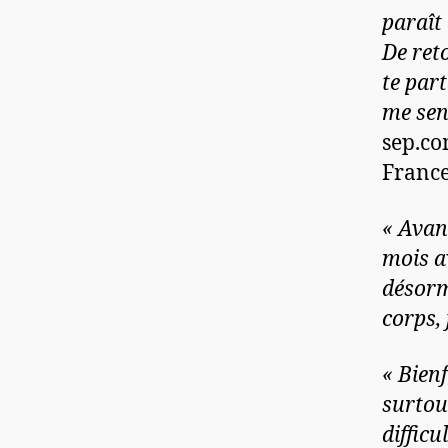
paraît 
De reto
te par
me sen
sep.co
France
« Avan
mois a
désorm
corps, 
« Bien
surtout
difficu