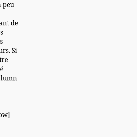
n peu
ant de
ès
s
rs. Si
tre
sé
column
row]