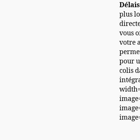
Délais
plus l
direct
vous o
votre 
permet
pour u
colis 
intégr
width=
image=
image=
image=