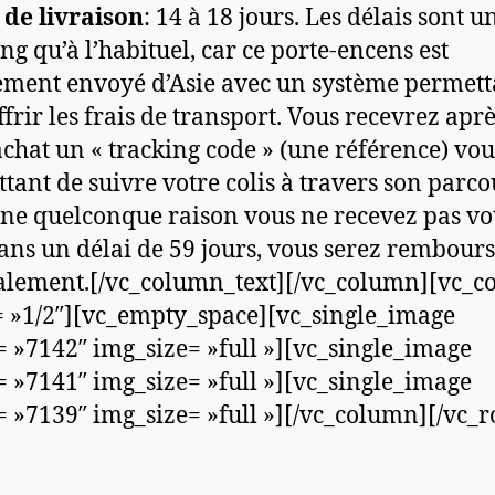
 de livraison
: 14 à 18 jours. Les délais sont u
ong qu’à l’habituel, car ce porte-encens est
ement envoyé d’Asie avec un système permett
ffrir les frais de transport. Vous recevrez apr
achat un « tracking code » (une référence) vou
tant de suivre votre colis à travers son parcou
ne quelconque raison vous ne recevez pas vo
dans un délai de 59 jours, vous serez rembour
alement.[/vc_column_text][/vc_column][vc_
 »1/2″][vc_empty_space][vc_single_image
 »7142″ img_size= »full »][vc_single_image
 »7141″ img_size= »full »][vc_single_image
 »7139″ img_size= »full »][/vc_column][/vc_