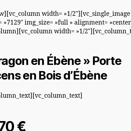
w][vc_column width= »1/2″][vc_single_image
 »7129″ img_size= »full » alignment= »center
olumn][vc_column width= »1/2″][vc_column_t
ragon en Ébène » Porte
ens en Bois d’Ébène
olumn_text][vc_column_text]
,70 €