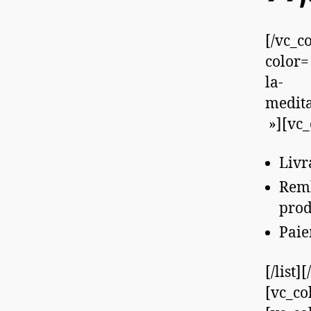
[/vc_c
color=
la-
medit
»][vc_
Livr
Remb
prod
Paie
[/list
[vc_co