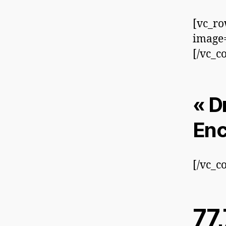
[vc_ro
image=
[/vc_c
« D
Enc
[/vc_c
77