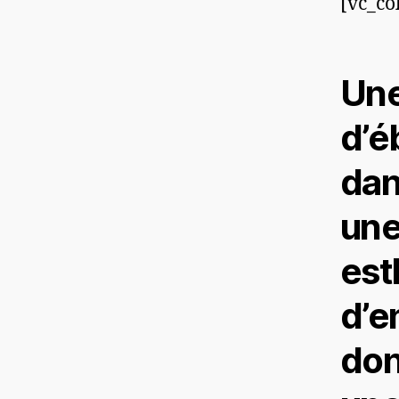
[vc_co
Une
d’é
dan
une
est
d’e
don