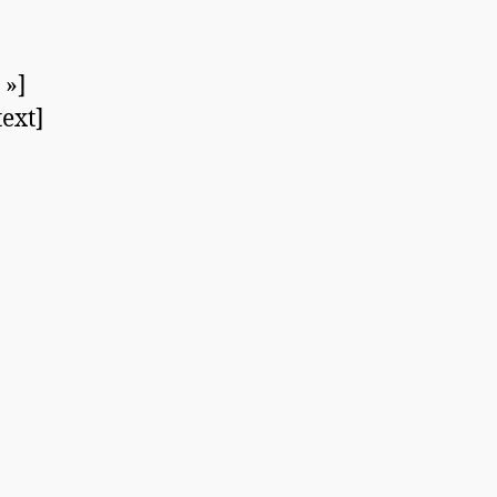
 »]
ext]