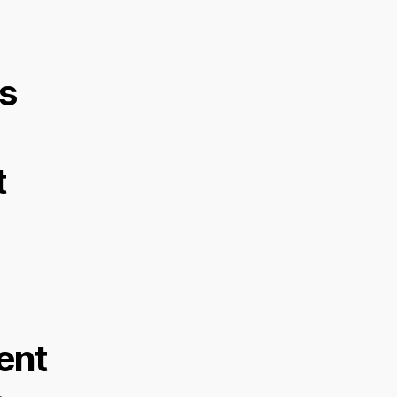
s
t
ent