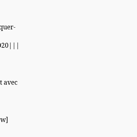
»
quer-
D20|||
t avec
ow]