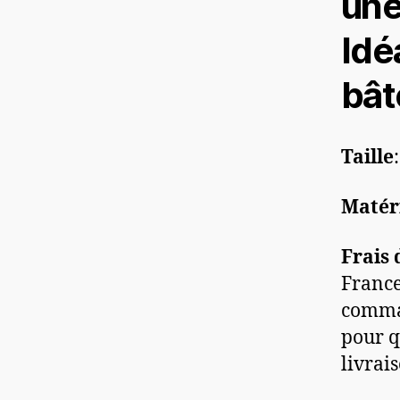
une
Idé
bât
Taille
Matér
Frais 
France
comman
pour q
livrai