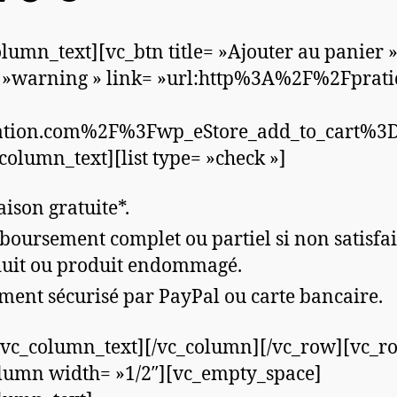
olumn_text][vc_btn title= »Ajouter au panier 
 »warning » link= »url:http%3A%2F%2Fprati
ation.com%2F%3Fwp_eStore_add_to_cart%3
column_text][list type= »check »]
aison gratuite*.
oursement complet ou partiel si non satisfai
uit ou produit endommagé.
ment sécurisé par PayPal ou carte bancaire.
][/vc_column_text][/vc_column][/vc_row][vc_r
lumn width= »1/2″][vc_empty_space]