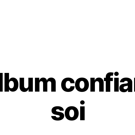
lbum confi
soi