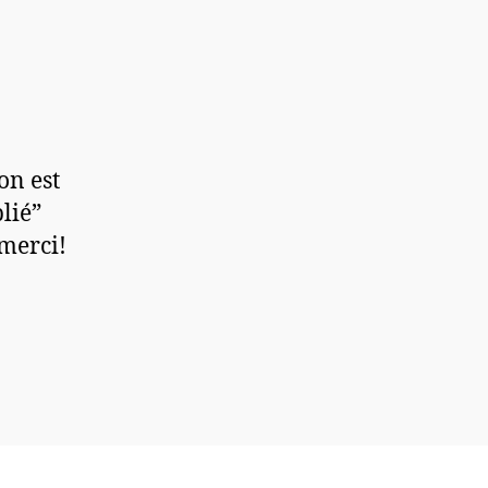
on est
lié”
merci!