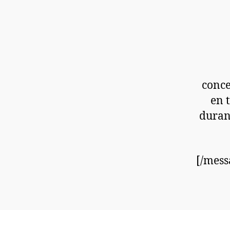
conce
en 
duran
[/mess