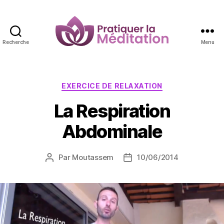
Recherche
Menu
Pratiquer
la
Méditation
Catégories
EXERCICE DE RELAXATION
La Respiration
Abdominale
Par
Moutassem
10/06/2014
Auteur
Date
de
de
l’article
l’article